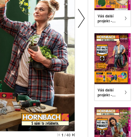
Váš další
projekt -
Vybavení
zahrady
Váš další
projekt -
Zavlažování
1
/
40